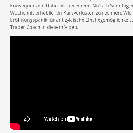
Konsequenzen. Daher ist bei einem "No" am Sonntag 
Woche mit erheblichen Kursverlusten zu rechnen. Wie
Eröffnungspanik für antizyklische Einstiegsmöglichkeit
Trader Coach in diesem Video.