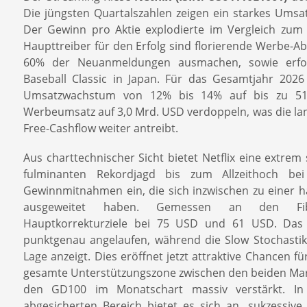
Die jüngsten Quartalszahlen zeigen ein starkes Umsa
Der Gewinn pro Aktie explodierte im Vergleich zum
Haupttreiber für den Erfolg sind florierende Werbe-Ab
60% der Neuanmeldungen ausmachen, sowie erfolg
Baseball Classic in Japan. Für das Gesamtjahr 202
Umsatzwachstum von 12% bis 14% auf bis zu 51
Werbeumsatz auf 3,0 Mrd. USD verdoppeln, was die langf
Free-Cashflow weiter antreibt.
Aus charttechnischer Sicht bietet Netflix eine extre
fulminanten Rekordjagd bis zum Allzeithoch b
Gewinnmitnahmen ein, die sich inzwischen zu einer 
ausgeweitet haben. Gemessen an den Fibon
Hauptkorrekturziele bei 75 USD und 61 USD. Das 
punktgenau angelaufen, während die Slow Stochastik 
Lage anzeigt. Dies eröffnet jetzt attraktive Chancen für
gesamte Unterstützungszone zwischen den beiden Ma
den GD100 im Monatschart massiv verstärkt. In 
abgesicherten Bereich bietet es sich an, sukzessive 