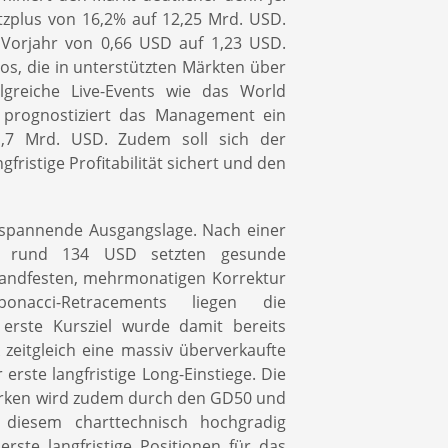
tzplus von 16,2% auf 12,25 Mrd. USD.
 Vorjahr von 0,66 USD auf 1,23 USD.
os, die in unterstützten Märkten über
reiche Live-Events wie das World
6 prognostiziert das Management ein
,7 Mrd. USD. Zudem soll sich der
ristige Profitabilität sichert und den
m spannende Ausgangslage. Nach einer
ei rund 134 USD setzten gesunde
handfesten, mehrmonatigen Korrektur
acci-Retracements liegen die
erste Kursziel wurde damit bereits
zeitgleich eine massiv überverkaufte
 erste langfristige Long-Einstiege. Die
rken wird zudem durch den GD50 und
diesem charttechnisch hochgradig
erste langfristige Positionen für das