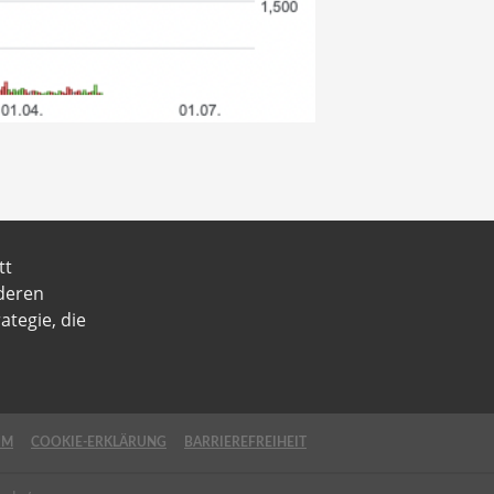
tt
 deren
ategie, die
UM
COOKIE-ERKLÄRUNG
BARRIEREFREIHEIT