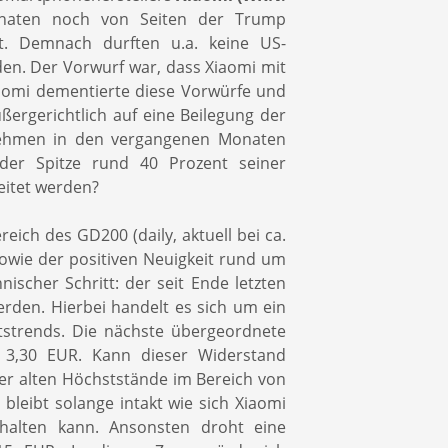
naten noch von Seiten der Trump
t. Demnach durften u.a. keine US-
en. Der Vorwurf war, dass Xiaomi mit
iaomi dementierte diese Vorwürfe und
ßergerichtlich auf eine Beilegung der
nehmen in den vergangenen Monaten
 der Spitze rund 40 Prozent seiner
eitet werden?
eich des GD200 (daily, aktuell bei ca.
 sowie der positiven Neuigkeit rund um
ischer Schritt: der seit Ende letzten
rden. Hierbei handelt es sich um ein
tstrends. Die nächste übergeordnete
s 3,30 EUR. Kann dieser Widerstand
er alten Höchststände im Bereich von
leibt solange intakt wie sich Xiaomi
halten kann. Ansonsten droht eine