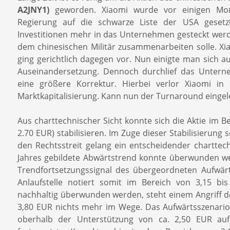
A2JNY1)
geworden. Xiaomi wurde vor einigen Mo
Regierung auf die schwarze Liste der USA gesetz
Investitionen mehr in das Unternehmen gesteckt werd
dem chinesischen Militär zusammenarbeiten solle. X
ging gerichtlich dagegen vor. Nun einigte man sich au
Auseinandersetzung. Dennoch durchlief das Unter
eine größere Korrektur. Hierbei verlor Xiaomi in
Marktkapitalisierung. Kann nun der Turnaround eingel
Aus charttechnischer Sicht konnte sich die Aktie im Ber
2.70 EUR) stabilisieren. Im Zuge dieser Stabilisierung
den Rechtsstreit gelang ein entscheidender charttechn
Jahres gebildete Abwärtstrend konnte überwunden we
Trendfortsetzungssignal des übergeordneten Aufwär
Anlaufstelle notiert somit im Bereich von 3,15 bi
nachhaltig überwunden werden, steht einem Angriff d
3,80 EUR nichts mehr im Wege. Das Aufwärtsszenario b
oberhalb der Unterstützung von ca. 2,50 EUR auf